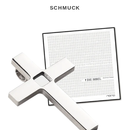
SCHMUCK
Nano
Bibel
Titan
(hochglanz)
8
verschiedene
Sprachen