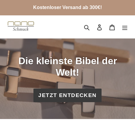
Direkt
Kostenloser Versand ab 300€!
zum
Inhalt
Suchen
Einloggen
Waren
Die kleinste Bibel der
Welt!
JETZT ENTDECKEN