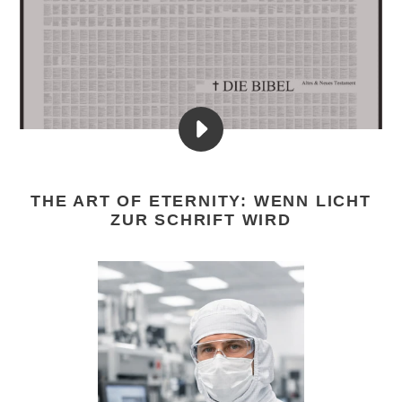
VIDEO
NANO
BIBEL
THE ART OF ETERNITY: WENN LICHT
-
ZUR SCHRIFT WIRD
DIE
KLEINSTE
BIBEL
DER
WELT
ABSPIELEN