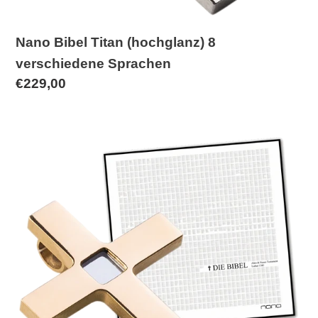
Nano Bibel Titan (hochglanz) 8
verschiedene Sprachen
Normaler
€229,00
Preis
Nano
Bibel
Titan
(vergoldet,
hochglanz)
8
verschiedene
Sprachen